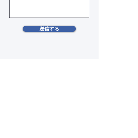
送信する
What We Do
Company
News